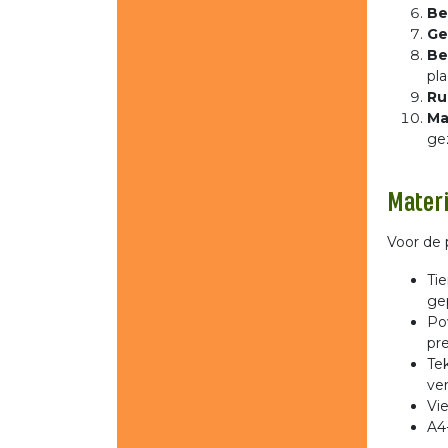
Be
Ge
Be
pla
Ru
Ma
ge
Materi
Voor de 
Ti
gep
Po
pre
Tek
ver
Vi
A4-