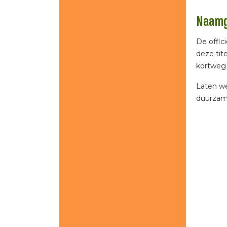
Naamg
De offic
deze tite
kortwe
Laten we
duurzam