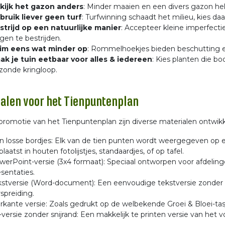
kijk het gazon anders
: Minder maaien en een divers gazon hel
bruik liever geen turf
: Turfwinning schaadt het milieu, kies daa
strijd op een natuurlijke manier
: Accepteer kleine imperfectie
gen te bestrijden.
im eens wat minder op
: Rommelhoekjes bieden beschutting en
ak je tuin eetbaar voor alles & iedereen
: Kies planten die 
zonde kringloop.
alen voor het Tienpuntenplan
promotie van het Tienpuntenplan zijn diverse materialen ontwikk
en losse bordjes: Elk van de tien punten wordt weergegeven op 
laatst in houten fotolijstjes, standaardjes, of op tafel.
werPoint-versie (3x4 formaat): Speciaal ontworpen voor afdelinge
sentaties.
stversie (Word-document): Een eenvoudige tekstversie zonder illu
spreiding.
erkante versie: Zoals gedrukt op de welbekende Groei & Bloei-tas
versie zonder snijrand: Een makkelijk te printen versie van het 