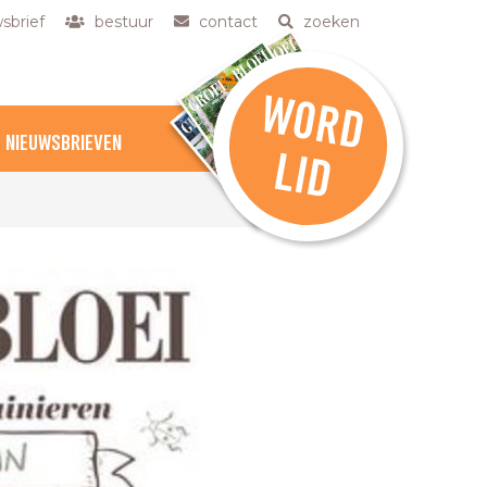
sbrief
bestuur
contact
zoeken
W
O
R
D
NIEUWSBRIEVEN
L
ID