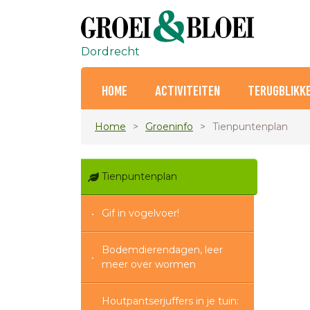
Dordrecht
HOME
ACTIVITEITEN
TERUGBLIKK
Home
Groeninfo
Tienpuntenplan
Tienpuntenplan
Gif in vogelvoer!
Bodemdierendagen, leer
meer over wormen
Houtpantserjuffers in je tuin: