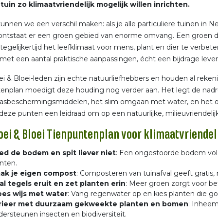
tuin zo klimaatvriendelijk mogelijk willen inrichten.
nnen we een verschil maken: als je alle particuliere tuinen in 
ontstaat er een groen gebied van enorme omvang. Een groen dat
tegelijkertijd het leefklimaat voor mens, plant en dier te verbete
met een aantal praktische aanpassingen, écht een bijdrage lever
ei & Bloei-leden zijn echte natuurliefhebbers en houden al reken
enplan moedigt deze houding nog verder aan. Het legt de nadr
asbeschermingsmiddelen, het slim omgaan met water, en he
eze punten een leidraad om op een natuurlijke, milieuvriendelijk
oei & Bloei Tienpuntenplan voor klimaatvriendeli
ed de bodem en spit liever niet
: Een ongestoorde bodem vol 
nten.
ak je eigen compost
: Composteren van tuinafval geeft gratis,
al tegels eruit en zet planten erin
: Meer groen zorgt voor bet
es wijs met water
: Vang regenwater op en kies planten die g
rieer met duurzaam gekweekte planten en bomen
: Inhee
dersteunen insecten en biodiversiteit.