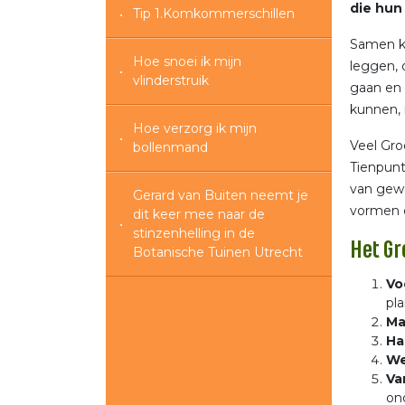
die hun 
Tip 1.Komkommerschillen
Samen ku
Hoe snoei ik mijn
leggen, 
vlinderstruik
gaan en 
kunnen, 
Hoe verzorg ik mijn
Veel Gro
bollenmand
Tienpunt
van gew
Gerard van Buiten neemt je
vormen d
dit keer mee naar de
stinzenhelling in de
Het Gr
Botanische Tuinen Utrecht
Vo
pla
Ma
Ha
We
Va
on