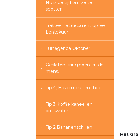
Nu is de tijd om ze te
spotten!
Trakteer je Succulent op een
Lentekuur
Tuinagenda Oktober
Gesloten Kringlopen en de
mens.
Tip 4, Havermout en thee
Tip 3: koffie kaneel en
bruiswater
Tip 2 Bananenschillen
Het Groe