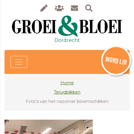
Dordrecht
WORD LID
Home
Terugblikken
Foto's van het nazomer bloemschikken